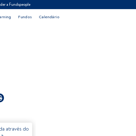
der a Fundspeople
arning
Fundos
Calendário
eda através do
 a