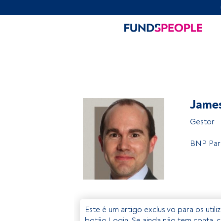
James
Gestor
BNP Par
Este é um artigo exclusivo para os util
botão Login. Se ainda não tem conta, c