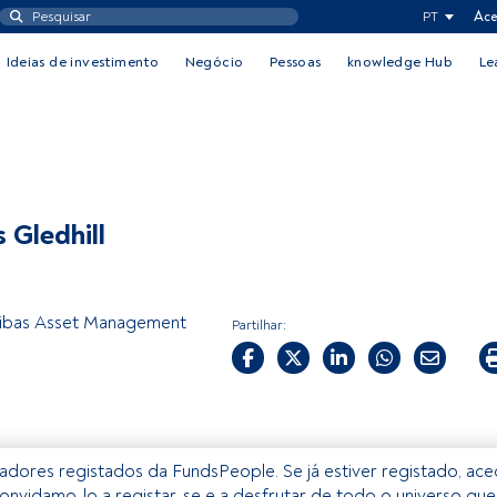
PT
Ace
Ideias de investimento
Negócio
Pessoas
knowledge Hub
Le
 Gledhill
ibas Asset Management
Partilhar:
izadores registados da FundsPeople. Se já estiver registado, ac
onvidamo-lo a registar-se e a desfrutar de todo o universo que