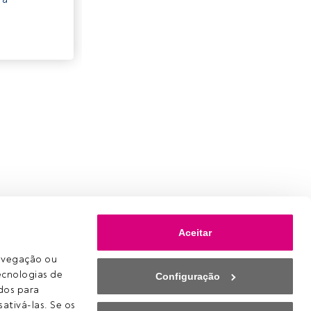
Aceitar
avegação ou 
ecnologias de 
Configuração
os para 
ativá-las. Se os 