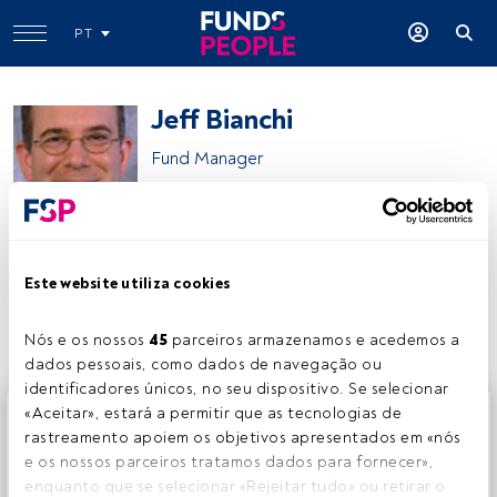
PT
Jeff Bianchi
Fund Manager
Voya Investment Management
Este website utiliza cookies
Partilhar:
Nós e os nossos 
45
 parceiros armazenamos e acedemos a 
dados pessoais, como dados de navegação ou 
identificadores únicos, no seu dispositivo. Se selecionar 
Este é um artigo exclusivo para os utilizadores registados
«Aceitar», estará a permitir que as tecnologias de 
da FundsPeople. Se já estiver registado, aceda através do
rastreamento apoiem os objetivos apresentados em «nós 
botão Login. Se ainda não tem conta, convidamo-lo a
e os nossos parceiros tratamos dados para fornecer», 
registar-se e a desfrutar de todo o universo que a
enquanto que se selecionar «Rejeitar tudo» ou retirar o 