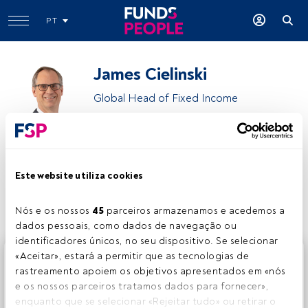
PT
James Cielinski
Global Head of Fixed Income
Janus Henderson Investors
Este website utiliza cookies
Partilhar:
Nós e os nossos 
45
 parceiros armazenamos e acedemos a 
dados pessoais, como dados de navegação ou 
identificadores únicos, no seu dispositivo. Se selecionar 
Este é um artigo exclusivo para os utilizadores registados
«Aceitar», estará a permitir que as tecnologias de 
da FundsPeople. Se já estiver registado, aceda através do
rastreamento apoiem os objetivos apresentados em «nós 
botão Login. Se ainda não tem conta, convidamo-lo a
e os nossos parceiros tratamos dados para fornecer», 
registar-se e a desfrutar de todo o universo que a
enquanto que se selecionar «Rejeitar tudo» ou retirar o 