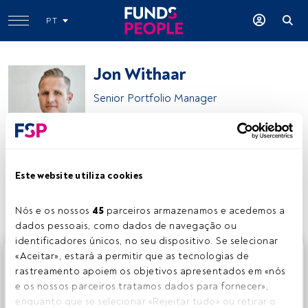
PT
Jon Withaar
Senior Portfolio Manager
Pictet Asset Management
Este website utiliza cookies
Partilhar:
Nós e os nossos 
45
 parceiros armazenamos e acedemos a 
dados pessoais, como dados de navegação ou 
identificadores únicos, no seu dispositivo. Se selecionar 
Este é um artigo exclusivo para os utilizadores registados
«Aceitar», estará a permitir que as tecnologias de 
da FundsPeople. Se já estiver registado, aceda através do
rastreamento apoiem os objetivos apresentados em «nós 
botão Login. Se ainda não tem conta, convidamo-lo a
e os nossos parceiros tratamos dados para fornecer», 
registar-se e a desfrutar de todo o universo que a
enquanto que se selecionar «Rejeitar tudo» ou retirar o 