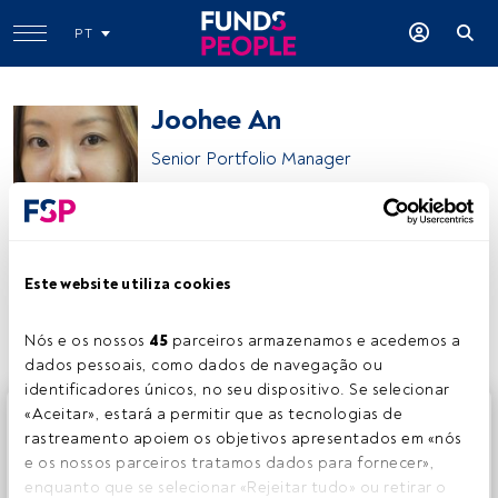
PT
Joohee An
Senior Portfolio Manager
Mirae Asset Global Investments
Este website utiliza cookies
Partilhar:
Nós e os nossos 
45
 parceiros armazenamos e acedemos a 
dados pessoais, como dados de navegação ou 
identificadores únicos, no seu dispositivo. Se selecionar 
Este é um artigo exclusivo para os utilizadores registados
«Aceitar», estará a permitir que as tecnologias de 
da FundsPeople. Se já estiver registado, aceda através do
rastreamento apoiem os objetivos apresentados em «nós 
botão Login. Se ainda não tem conta, convidamo-lo a
e os nossos parceiros tratamos dados para fornecer», 
registar-se e a desfrutar de todo o universo que a
enquanto que se selecionar «Rejeitar tudo» ou retirar o 