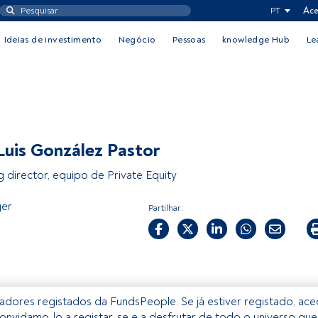
PT
Ace
Ideias de investimento
Negócio
Pessoas
knowledge Hub
Le
Luis González Pastor
 director, equipo de Private Equity
er
Partilhar:
izadores registados da FundsPeople. Se já estiver registado, ac
onvidamo-lo a registar-se e a desfrutar de todo o universo que