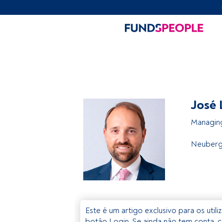
José 
Managing
Neuberg
Este é um artigo exclusivo para os util
botão Login. Se ainda não tem conta, c