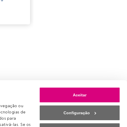
Aceitar
avegação ou 
ecnologias de 
Configuração
os para 
ativá-las. Se os 