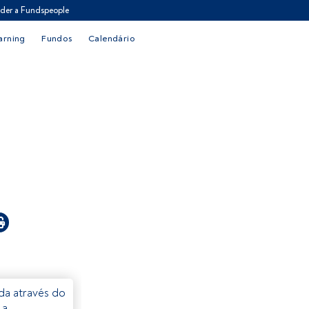
der a Fundspeople
arning
Fundos
Calendário
eda através do
 a