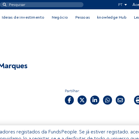
PT
Ace
Ideias de investimento
Negócio
Pessoas
knowledge Hub
Le
 Marques
Partilhar:
izadores registados da FundsPeople. Se já estiver registado, ac
onvidamo-lo a registar-se e a desfrutar de todo o universo que