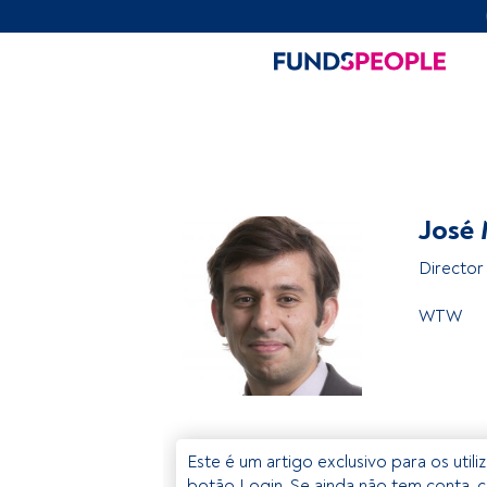
José
Director
WTW
Este é um artigo exclusivo para os util
botão Login. Se ainda não tem conta, c