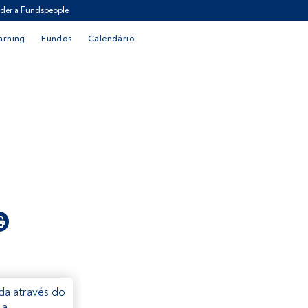
der a Fundspeople
arning
Fundos
Calendário
eda através do
 a