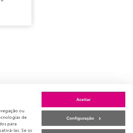
Aceitar
avegação ou 
ecnologias de 
Configuração
os para 
ativá-las. Se os 