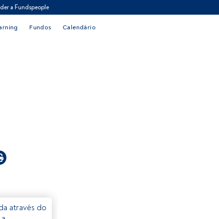
der a Fundspeople
arning
Fundos
Calendário
eda através do
 a