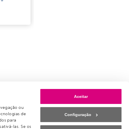
Aceitar
avegação ou 
ecnologias de 
Configuração
os para 
ativá-las. Se os 