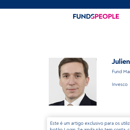
Julie
Fund Ma
Invesco
Este é um artigo exclusivo para os util
botão Login. Se ainda não tem conta, c