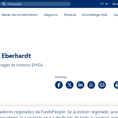
PT
Ace
Ideias de investimento
Negócio
Pessoas
knowledge Hub
Le
n Eberhardt
nager at Invesco EMEA
Partilhar:
izadores registados da FundsPeople. Se já estiver registado, ac
onvidamo-lo a registar-se e a desfrutar de todo o universo que