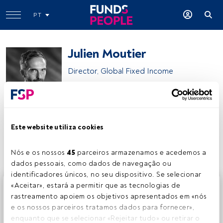
PT
Julien Moutier
Director, Global Fixed Income
Groupama Asset Management
Este website utiliza cookies
Partilhar:
Nós e os nossos 
45
 parceiros armazenamos e acedemos a 
dados pessoais, como dados de navegação ou 
identificadores únicos, no seu dispositivo. Se selecionar 
Este é um artigo exclusivo para os utilizadores registados
«Aceitar», estará a permitir que as tecnologias de 
da FundsPeople. Se já estiver registado, aceda através do
rastreamento apoiem os objetivos apresentados em «nós 
botão Login. Se ainda não tem conta, convidamo-lo a
e os nossos parceiros tratamos dados para fornecer», 
registar-se e a desfrutar de todo o universo que a
enquanto que se selecionar «Rejeitar tudo» ou retirar o 