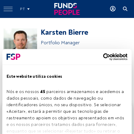
PT
Karsten Bierre
Portfolio Manager
Nordea Asset Management
Este website utiliza cookies
Partilhar:
Nós e os nossos 
45
 parceiros armazenamos e acedemos a 
dados pessoais, como dados de navegação ou 
identificadores únicos, no seu dispositivo. Se selecionar 
Este é um artigo exclusivo para os utilizadores registados
«Aceitar», estará a permitir que as tecnologias de 
da FundsPeople. Se já estiver registado, aceda através do
rastreamento apoiem os objetivos apresentados em «nós 
botão Login. Se ainda não tem conta, convidamo-lo a
e os nossos parceiros tratamos dados para fornecer», 
registar-se e a desfrutar de todo o universo que a
enquanto que se selecionar «Rejeitar tudo» ou retirar o 