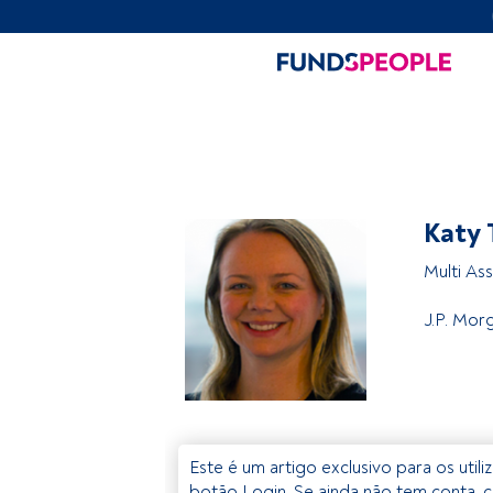
Katy 
Multi As
J.P. Mo
Este é um artigo exclusivo para os util
botão Login. Se ainda não tem conta, c