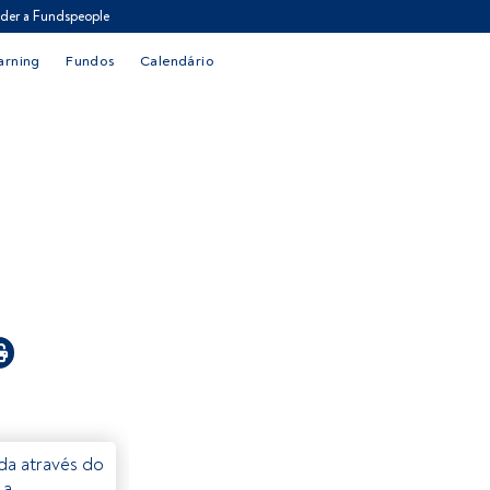
der a Fundspeople
arning
Fundos
Calendário
eda através do
 a