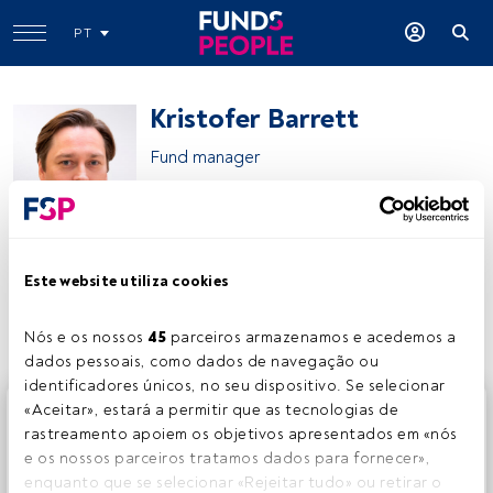
PT
Kristofer Barrett
Fund manager
Carmignac
Este website utiliza cookies
Partilhar:
Nós e os nossos 
45
 parceiros armazenamos e acedemos a 
dados pessoais, como dados de navegação ou 
identificadores únicos, no seu dispositivo. Se selecionar 
Este é um artigo exclusivo para os utilizadores registados
«Aceitar», estará a permitir que as tecnologias de 
da FundsPeople. Se já estiver registado, aceda através do
rastreamento apoiem os objetivos apresentados em «nós 
botão Login. Se ainda não tem conta, convidamo-lo a
e os nossos parceiros tratamos dados para fornecer», 
registar-se e a desfrutar de todo o universo que a
enquanto que se selecionar «Rejeitar tudo» ou retirar o 