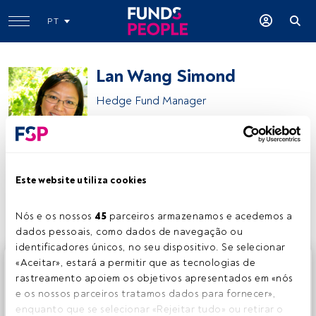
PT
Lan Wang Simond
Hedge Fund Manager
Pictet Asset Management
Este website utiliza cookies
Partilhar:
Nós e os nossos 
45
 parceiros armazenamos e acedemos a 
dados pessoais, como dados de navegação ou 
identificadores únicos, no seu dispositivo. Se selecionar 
Este é um artigo exclusivo para os utilizadores registados
«Aceitar», estará a permitir que as tecnologias de 
da FundsPeople. Se já estiver registado, aceda através do
rastreamento apoiem os objetivos apresentados em «nós 
botão Login. Se ainda não tem conta, convidamo-lo a
e os nossos parceiros tratamos dados para fornecer», 
registar-se e a desfrutar de todo o universo que a
enquanto que se selecionar «Rejeitar tudo» ou retirar o 