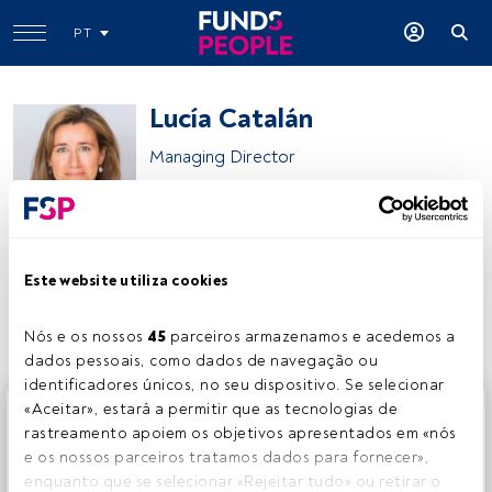
PT
Lucía Catalán
Managing Director
Goldman Sachs Asset Management
Este website utiliza cookies
Partilhar:
Nós e os nossos 
45
 parceiros armazenamos e acedemos a 
dados pessoais, como dados de navegação ou 
identificadores únicos, no seu dispositivo. Se selecionar 
Este é um artigo exclusivo para os utilizadores registados
«Aceitar», estará a permitir que as tecnologias de 
da FundsPeople. Se já estiver registado, aceda através do
rastreamento apoiem os objetivos apresentados em «nós 
botão Login. Se ainda não tem conta, convidamo-lo a
e os nossos parceiros tratamos dados para fornecer», 
registar-se e a desfrutar de todo o universo que a
enquanto que se selecionar «Rejeitar tudo» ou retirar o 