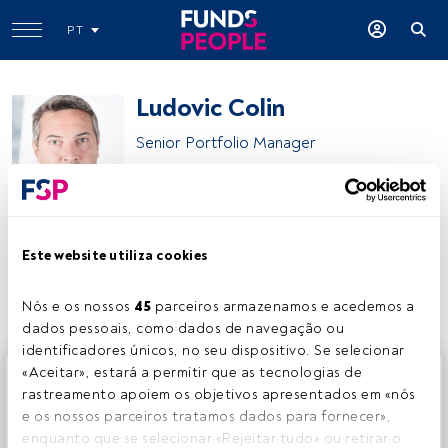
PT
Ludovic Colin
Senior Portfolio Manager
Vontobel Asset Management
Este website utiliza cookies
Partilhar:
Nós e os nossos 
45
 parceiros armazenamos e acedemos a 
dados pessoais, como dados de navegação ou 
identificadores únicos, no seu dispositivo. Se selecionar 
Este é um artigo exclusivo para os utilizadores registados
«Aceitar», estará a permitir que as tecnologias de 
da FundsPeople. Se já estiver registado, aceda através do
rastreamento apoiem os objetivos apresentados em «nós 
botão Login. Se ainda não tem conta, convidamo-lo a
e os nossos parceiros tratamos dados para fornecer», 
registar-se e a desfrutar de todo o universo que a
enquanto que se selecionar «Rejeitar tudo» ou retirar o 