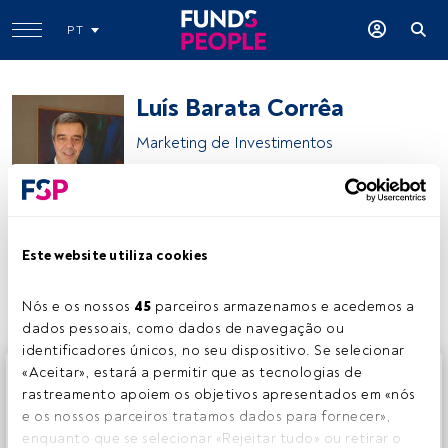
PT
Luís Barata Corrêa
Marketing de Investimentos
novobanco
Este website utiliza cookies
Partilhar:
Nós e os nossos 
45
 parceiros armazenamos e acedemos a 
dados pessoais, como dados de navegação ou 
identificadores únicos, no seu dispositivo. Se selecionar 
Este é um artigo exclusivo para os utilizadores registados
«Aceitar», estará a permitir que as tecnologias de 
da FundsPeople. Se já estiver registado, aceda através do
rastreamento apoiem os objetivos apresentados em «nós 
botão Login. Se ainda não tem conta, convidamo-lo a
e os nossos parceiros tratamos dados para fornecer», 
registar-se e a desfrutar de todo o universo que a
enquanto que se selecionar «Rejeitar tudo» ou retirar o 