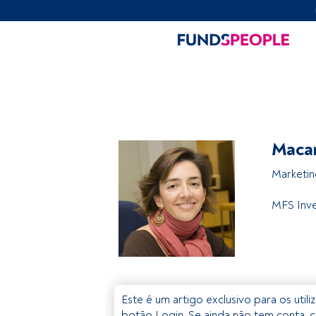
Maca
Marketi
MFS Inv
Este é um artigo exclusivo para os util
botão Login. Se ainda não tem conta, c