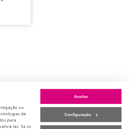
Aceitar
avegação ou 
ecnologias de 
Configuração
os para 
ativá-las. Se os 