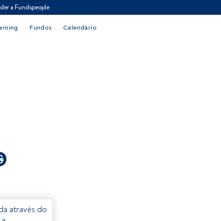
der a Fundspeople
arning
Fundos
Calendário
eda através do
 a