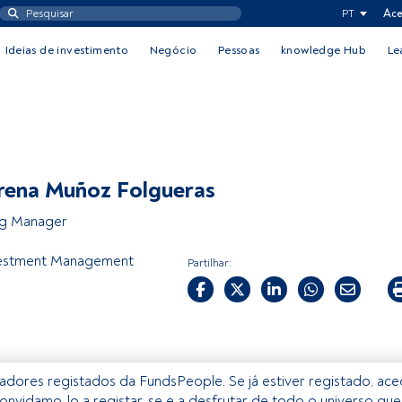
PT
Ace
Ideias de investimento
Negócio
Pessoas
knowledge Hub
Le
rena Muñoz Folgueras
ng Manager
estment Management
Partilhar:
izadores registados da FundsPeople. Se já estiver registado, ac
onvidamo-lo a registar-se e a desfrutar de todo o universo que