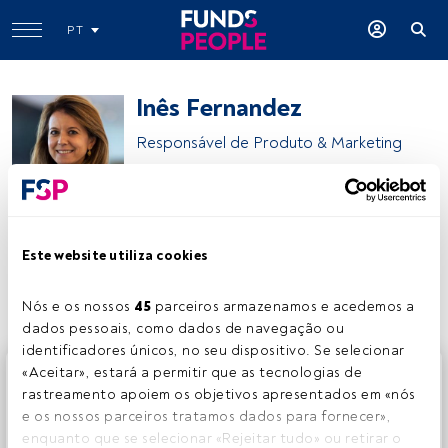
PT
Inês Fernandez
Responsável de Produto & Marketing
Santander Asset Management
Este website utiliza cookies
Partilhar:
Nós e os nossos 
45
 parceiros armazenamos e acedemos a 
dados pessoais, como dados de navegação ou 
identificadores únicos, no seu dispositivo. Se selecionar 
Este é um artigo exclusivo para os utilizadores registados
«Aceitar», estará a permitir que as tecnologias de 
da FundsPeople. Se já estiver registado, aceda através do
rastreamento apoiem os objetivos apresentados em «nós 
botão Login. Se ainda não tem conta, convidamo-lo a
e os nossos parceiros tratamos dados para fornecer», 
registar-se e a desfrutar de todo o universo que a
enquanto que se selecionar «Rejeitar tudo» ou retirar o 