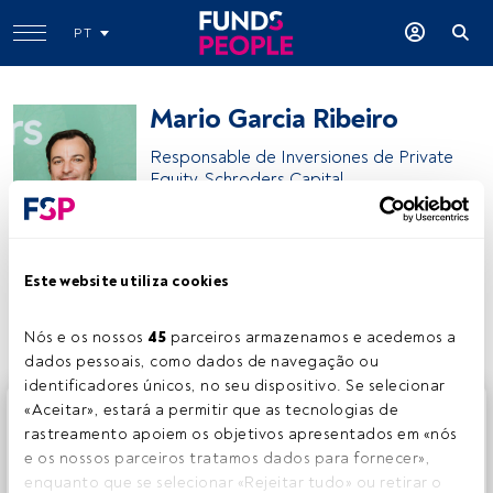
PT
Mario Garcia Ribeiro
Responsable de Inversiones de Private
Equity, Schroders Capital
Schroders
Este website utiliza cookies
Partilhar:
Nós e os nossos 
45
 parceiros armazenamos e acedemos a 
dados pessoais, como dados de navegação ou 
identificadores únicos, no seu dispositivo. Se selecionar 
Este é um artigo exclusivo para os utilizadores registados
«Aceitar», estará a permitir que as tecnologias de 
da FundsPeople. Se já estiver registado, aceda através do
rastreamento apoiem os objetivos apresentados em «nós 
botão Login. Se ainda não tem conta, convidamo-lo a
e os nossos parceiros tratamos dados para fornecer», 
registar-se e a desfrutar de todo o universo que a
enquanto que se selecionar «Rejeitar tudo» ou retirar o 