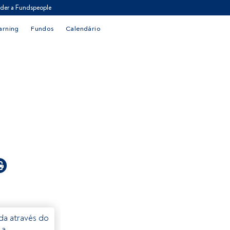
der a Fundspeople
arning
Fundos
Calendário
eda através do
 a