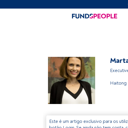
Marta
Executiv
Haitong
Este é um artigo exclusivo para os util
botão Login. Se ainda não tem conta, c