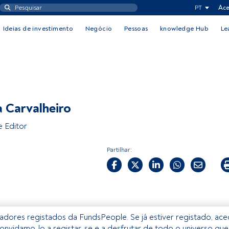
PT
Ace
Ideias de investimento
Negócio
Pessoas
knowledge Hub
Le
 Carvalheiro
e Editor
Partilhar:
izadores registados da FundsPeople. Se já estiver registado, ac
onvidamo-lo a registar-se e a desfrutar de todo o universo que