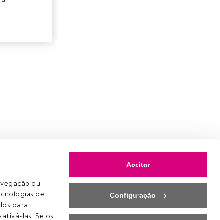
Aceitar
avegação ou 
ecnologias de 
Configuração
os para 
ativá-las. Se os 