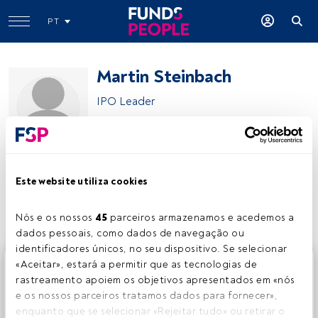
PT
Martin Steinbach
IPO Leader
EY
Este website utiliza cookies
Partilhar:
Nós e os nossos 
45
 parceiros armazenamos e acedemos a 
dados pessoais, como dados de navegação ou 
identificadores únicos, no seu dispositivo. Se selecionar 
Este é um artigo exclusivo para os utilizadores registados
«Aceitar», estará a permitir que as tecnologias de 
da FundsPeople. Se já estiver registado, aceda através do
rastreamento apoiem os objetivos apresentados em «nós 
botão Login. Se ainda não tem conta, convidamo-lo a
e os nossos parceiros tratamos dados para fornecer», 
registar-se e a desfrutar de todo o universo que a
enquanto que se selecionar «Rejeitar tudo» ou retirar o 