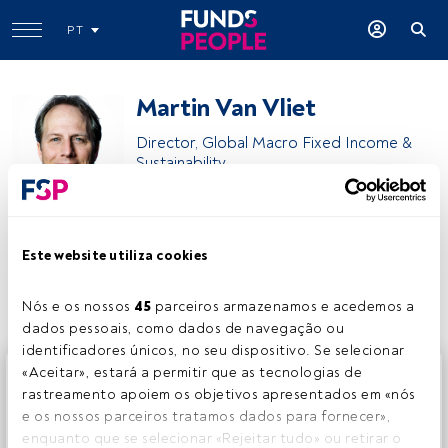
PT
Martin Van Vliet
Director, Global Macro Fixed Income &
Sustainability
Robeco
Este website utiliza cookies
Partilhar:
Nós e os nossos 
45
 parceiros armazenamos e acedemos a 
dados pessoais, como dados de navegação ou 
identificadores únicos, no seu dispositivo. Se selecionar 
Este é um artigo exclusivo para os utilizadores registados
«Aceitar», estará a permitir que as tecnologias de 
da FundsPeople. Se já estiver registado, aceda através do
rastreamento apoiem os objetivos apresentados em «nós 
botão Login. Se ainda não tem conta, convidamo-lo a
e os nossos parceiros tratamos dados para fornecer», 
registar-se e a desfrutar de todo o universo que a
enquanto que se selecionar «Rejeitar tudo» ou retirar o 