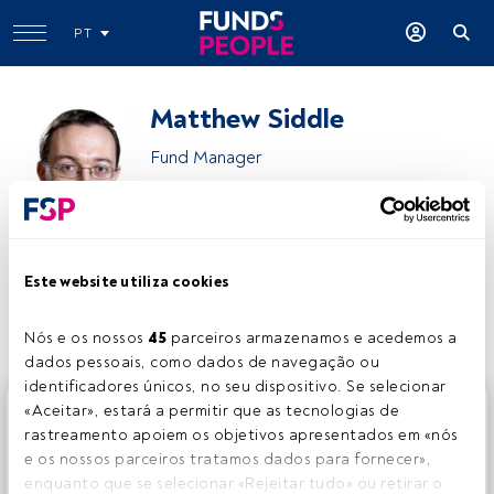
PT
Matthew Siddle
Fund Manager
Fidelity International
Este website utiliza cookies
Partilhar:
Nós e os nossos 
45
 parceiros armazenamos e acedemos a 
dados pessoais, como dados de navegação ou 
identificadores únicos, no seu dispositivo. Se selecionar 
Este é um artigo exclusivo para os utilizadores registados
«Aceitar», estará a permitir que as tecnologias de 
da FundsPeople. Se já estiver registado, aceda através do
rastreamento apoiem os objetivos apresentados em «nós 
botão Login. Se ainda não tem conta, convidamo-lo a
e os nossos parceiros tratamos dados para fornecer», 
registar-se e a desfrutar de todo o universo que a
enquanto que se selecionar «Rejeitar tudo» ou retirar o 