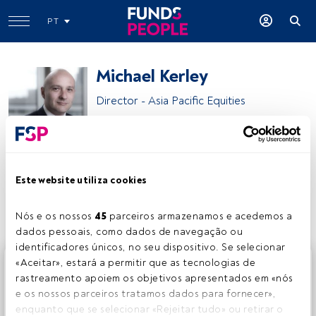
PT
Michael Kerley
Director - Asia Pacific Equities
Janus Henderson Investors
Este website utiliza cookies
Partilhar:
Nós e os nossos 
45
 parceiros armazenamos e acedemos a 
dados pessoais, como dados de navegação ou 
identificadores únicos, no seu dispositivo. Se selecionar 
Este é um artigo exclusivo para os utilizadores registados
«Aceitar», estará a permitir que as tecnologias de 
da FundsPeople. Se já estiver registado, aceda através do
rastreamento apoiem os objetivos apresentados em «nós 
botão Login. Se ainda não tem conta, convidamo-lo a
e os nossos parceiros tratamos dados para fornecer», 
registar-se e a desfrutar de todo o universo que a
enquanto que se selecionar «Rejeitar tudo» ou retirar o 