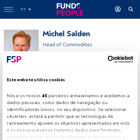
PT
Michel Salden
Head of Commodities
Vontobel Asset Management
Este website utiliza cookies
Partilhar:
Nós e os nossos 
45
 parceiros armazenamos e acedemos a 
dados pessoais, como dados de navegação ou 
identificadores únicos, no seu dispositivo. Se selecionar 
Este é um artigo exclusivo para os utilizadores registados
«Aceitar», estará a permitir que as tecnologias de 
da FundsPeople. Se já estiver registado, aceda através do
rastreamento apoiem os objetivos apresentados em «nós 
botão Login. Se ainda não tem conta, convidamo-lo a
e os nossos parceiros tratamos dados para fornecer», 
registar-se e a desfrutar de todo o universo que a
enquanto que se selecionar «Rejeitar tudo» ou retirar o 