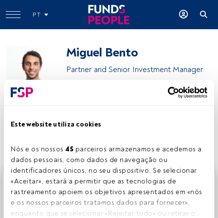
PT
Miguel Bento
Partner and Senior Investment Manager
CORUM Investments
Este website utiliza cookies
Partilhar:
Nós e os nossos 
45
 parceiros armazenamos e acedemos a 
dados pessoais, como dados de navegação ou 
identificadores únicos, no seu dispositivo. Se selecionar 
Este é um artigo exclusivo para os utilizadores registados
«Aceitar», estará a permitir que as tecnologias de 
da FundsPeople. Se já estiver registado, aceda através do
rastreamento apoiem os objetivos apresentados em «nós 
botão Login. Se ainda não tem conta, convidamo-lo a
e os nossos parceiros tratamos dados para fornecer», 
registar-se e a desfrutar de todo o universo que a
enquanto que se selecionar «Rejeitar tudo» ou retirar o 