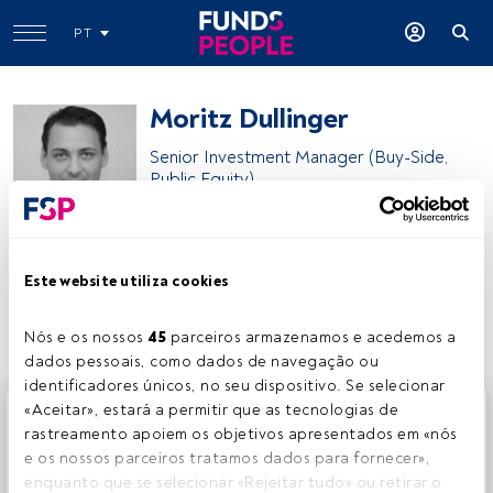
PT
Moritz Dullinger
Senior Investment Manager (Buy-Side,
Public Equity)
Pictet Asset Management
Este website utiliza cookies
Partilhar:
Nós e os nossos 
45
 parceiros armazenamos e acedemos a 
dados pessoais, como dados de navegação ou 
identificadores únicos, no seu dispositivo. Se selecionar 
Este é um artigo exclusivo para os utilizadores registados
«Aceitar», estará a permitir que as tecnologias de 
da FundsPeople. Se já estiver registado, aceda através do
rastreamento apoiem os objetivos apresentados em «nós 
botão Login. Se ainda não tem conta, convidamo-lo a
e os nossos parceiros tratamos dados para fornecer», 
registar-se e a desfrutar de todo o universo que a
enquanto que se selecionar «Rejeitar tudo» ou retirar o 