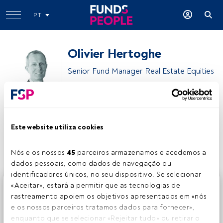
PT
Olivier Hertoghe
Senior Fund Manager Real Estate Equities
DPAM
Este website utiliza cookies
Partilhar:
Nós e os nossos 
45
 parceiros armazenamos e acedemos a 
dados pessoais, como dados de navegação ou 
identificadores únicos, no seu dispositivo. Se selecionar 
Este é um artigo exclusivo para os utilizadores registados
«Aceitar», estará a permitir que as tecnologias de 
da FundsPeople. Se já estiver registado, aceda através do
rastreamento apoiem os objetivos apresentados em «nós 
botão Login. Se ainda não tem conta, convidamo-lo a
e os nossos parceiros tratamos dados para fornecer», 
registar-se e a desfrutar de todo o universo que a
enquanto que se selecionar «Rejeitar tudo» ou retirar o 