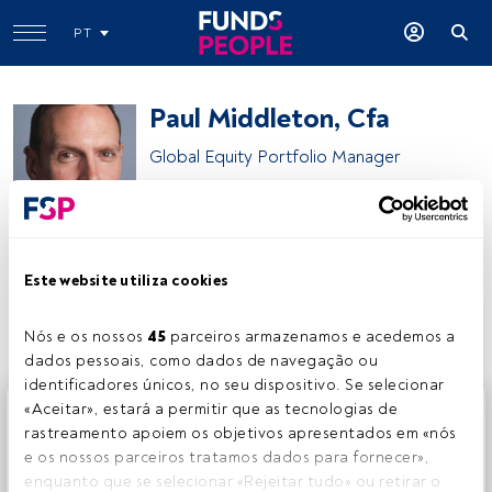
PT
Paul Middleton, Cfa
Global Equity Portfolio Manager
Mirabaud AM
Este website utiliza cookies
Partilhar:
Nós e os nossos 
45
 parceiros armazenamos e acedemos a 
dados pessoais, como dados de navegação ou 
identificadores únicos, no seu dispositivo. Se selecionar 
Este é um artigo exclusivo para os utilizadores registados
«Aceitar», estará a permitir que as tecnologias de 
da FundsPeople. Se já estiver registado, aceda através do
rastreamento apoiem os objetivos apresentados em «nós 
botão Login. Se ainda não tem conta, convidamo-lo a
e os nossos parceiros tratamos dados para fornecer», 
registar-se e a desfrutar de todo o universo que a
enquanto que se selecionar «Rejeitar tudo» ou retirar o 