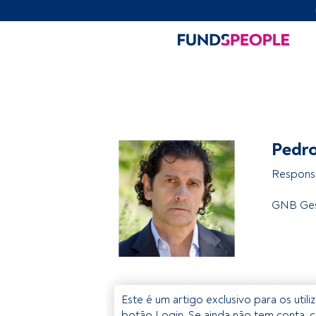
Pedro
Responsá
GNB Ges
Este é um artigo exclusivo para os util
botão Login. Se ainda não tem conta, c