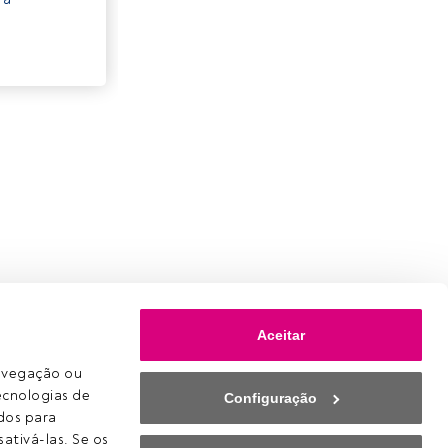
Aceitar
avegação ou 
ecnologias de 
Configuração
os para 
ativá-las. Se os 