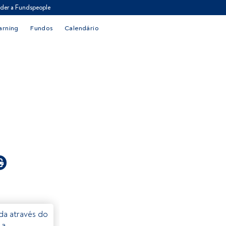
der a Fundspeople
arning
Fundos
Calendário
eda através do
 a