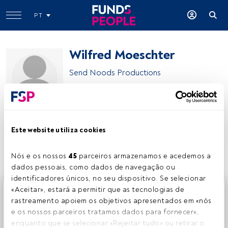
PT
Wilfred Moeschter
Send Noods Productions
Franklin Templeton
Este website utiliza cookies
Partilhar:
Nós e os nossos 
45
 parceiros armazenamos e acedemos a 
dados pessoais, como dados de navegação ou 
identificadores únicos, no seu dispositivo. Se selecionar 
Este é um artigo exclusivo para os utilizadores registados
«Aceitar», estará a permitir que as tecnologias de 
da FundsPeople. Se já estiver registado, aceda através do
rastreamento apoiem os objetivos apresentados em «nós 
botão Login. Se ainda não tem conta, convidamo-lo a
e os nossos parceiros tratamos dados para fornecer», 
registar-se e a desfrutar de todo o universo que a
enquanto que se selecionar «Rejeitar tudo» ou retirar o 