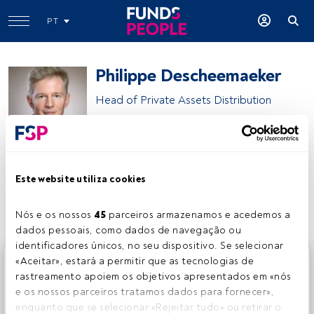
PT
Philippe Descheemaeker
Head of Private Assets Distribution
Lombard Odier IM
Este website utiliza cookies
Partilhar:
Nós e os nossos 
45
 parceiros armazenamos e acedemos a 
dados pessoais, como dados de navegação ou 
identificadores únicos, no seu dispositivo. Se selecionar 
Este é um artigo exclusivo para os utilizadores registados
«Aceitar», estará a permitir que as tecnologias de 
da FundsPeople. Se já estiver registado, aceda através do
rastreamento apoiem os objetivos apresentados em «nós 
botão Login. Se ainda não tem conta, convidamo-lo a
e os nossos parceiros tratamos dados para fornecer», 
registar-se e a desfrutar de todo o universo que a
enquanto que se selecionar «Rejeitar tudo» ou retirar o 