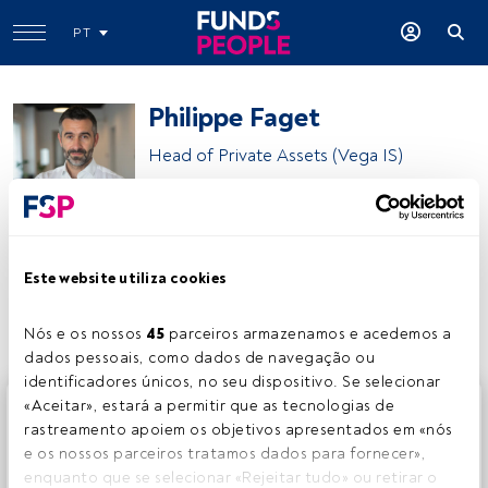
PT
Philippe Faget
Head of Private Assets (Vega IS)
Natixis Investment Managers
Este website utiliza cookies
Partilhar:
Nós e os nossos 
45
 parceiros armazenamos e acedemos a 
dados pessoais, como dados de navegação ou 
identificadores únicos, no seu dispositivo. Se selecionar 
Este é um artigo exclusivo para os utilizadores registados
«Aceitar», estará a permitir que as tecnologias de 
da FundsPeople. Se já estiver registado, aceda através do
rastreamento apoiem os objetivos apresentados em «nós 
botão Login. Se ainda não tem conta, convidamo-lo a
e os nossos parceiros tratamos dados para fornecer», 
registar-se e a desfrutar de todo o universo que a
enquanto que se selecionar «Rejeitar tudo» ou retirar o 