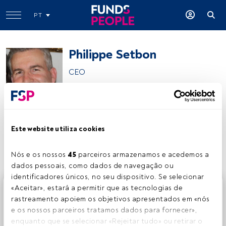
PT
Philippe Setbon
CEO
Natixis Investment Managers
Este website utiliza cookies
Partilhar:
Nós e os nossos 
45
 parceiros armazenamos e acedemos a 
dados pessoais, como dados de navegação ou 
identificadores únicos, no seu dispositivo. Se selecionar 
Este é um artigo exclusivo para os utilizadores registados
«Aceitar», estará a permitir que as tecnologias de 
da FundsPeople. Se já estiver registado, aceda através do
rastreamento apoiem os objetivos apresentados em «nós 
botão Login. Se ainda não tem conta, convidamo-lo a
e os nossos parceiros tratamos dados para fornecer», 
registar-se e a desfrutar de todo o universo que a
enquanto que se selecionar «Rejeitar tudo» ou retirar o 