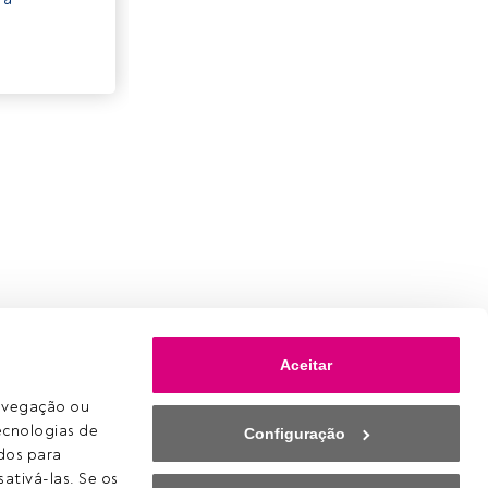
Aceitar
avegação ou 
ecnologias de 
Configuração
os para 
ativá-las. Se os 