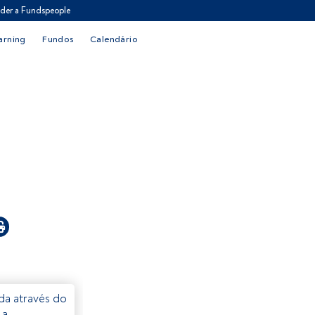
der a Fundspeople
arning
Fundos
Calendário
eda através do
 a