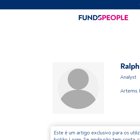
Ralp
Analyst
Artemis
Este é um artigo exclusivo para os util
botão Login. Se ainda não tem conta, c