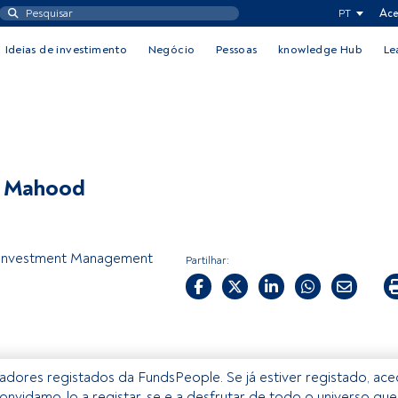
PT
Ace
Ideias de investimento
Negócio
Pessoas
knowledge Hub
Le
h Mahood
 Investment Management
Partilhar:
izadores registados da FundsPeople. Se já estiver registado, ac
onvidamo-lo a registar-se e a desfrutar de todo o universo que