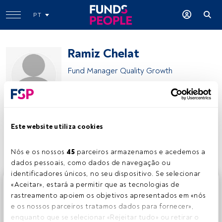
PT
Ramiz Chelat
Fund Manager Quality Growth
Vontobel Asset Management
Este website utiliza cookies
Partilhar:
Nós e os nossos 
45
 parceiros armazenamos e acedemos a 
dados pessoais, como dados de navegação ou 
identificadores únicos, no seu dispositivo. Se selecionar 
Este é um artigo exclusivo para os utilizadores registados
«Aceitar», estará a permitir que as tecnologias de 
da FundsPeople. Se já estiver registado, aceda através do
rastreamento apoiem os objetivos apresentados em «nós 
botão Login. Se ainda não tem conta, convidamo-lo a
e os nossos parceiros tratamos dados para fornecer», 
registar-se e a desfrutar de todo o universo que a
enquanto que se selecionar «Rejeitar tudo» ou retirar o 