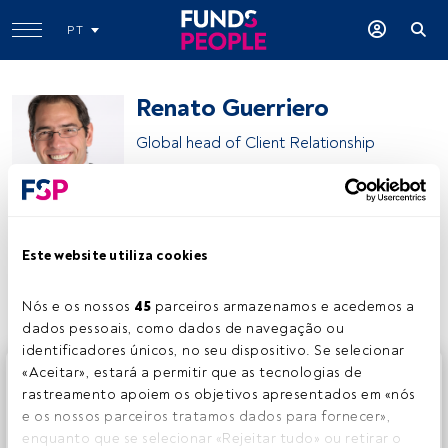
PT
Renato Guerriero
Global head of Client Relationship
Candriam
Este website utiliza cookies
Partilhar:
Nós e os nossos 
45
 parceiros armazenamos e acedemos a 
dados pessoais, como dados de navegação ou 
identificadores únicos, no seu dispositivo. Se selecionar 
Este é um artigo exclusivo para os utilizadores registados
«Aceitar», estará a permitir que as tecnologias de 
da FundsPeople. Se já estiver registado, aceda através do
rastreamento apoiem os objetivos apresentados em «nós 
botão Login. Se ainda não tem conta, convidamo-lo a
e os nossos parceiros tratamos dados para fornecer», 
registar-se e a desfrutar de todo o universo que a
enquanto que se selecionar «Rejeitar tudo» ou retirar o 