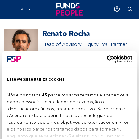
PT
Renato Rocha
Head of Advisory | Equity PM | Partner
Atrium Portfolio Managers
Este website utiliza cookies
Partilhar:
Nós e os nossos 
45
 parceiros armazenamos e acedemos a 
dados pessoais, como dados de navegação ou 
identificadores únicos, no seu dispositivo. Se selecionar 
Este é um artigo exclusivo para os utilizadores registados
«Aceitar», estará a permitir que as tecnologias de 
da FundsPeople. Se já estiver registado, aceda através do
rastreamento apoiem os objetivos apresentados em «nós 
botão Login. Se ainda não tem conta, convidamo-lo a
e os nossos parceiros tratamos dados para fornecer», 
registar-se e a desfrutar de todo o universo que a
enquanto que se selecionar «Rejeitar tudo» ou retirar o 