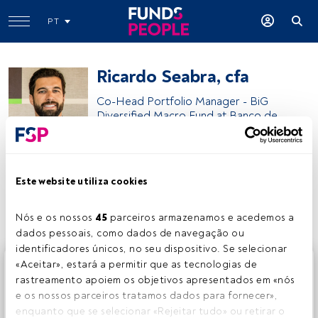
PT
Ricardo Seabra, cfa
Co-Head Portfolio Manager - BiG
Diversified Macro Fund at Banco de
Investimento
BiG
Este website utiliza cookies
Partilhar:
Nós e os nossos 
45
 parceiros armazenamos e acedemos a 
dados pessoais, como dados de navegação ou 
identificadores únicos, no seu dispositivo. Se selecionar 
Este é um artigo exclusivo para os utilizadores registados
«Aceitar», estará a permitir que as tecnologias de 
da FundsPeople. Se já estiver registado, aceda através do
rastreamento apoiem os objetivos apresentados em «nós 
botão Login. Se ainda não tem conta, convidamo-lo a
e os nossos parceiros tratamos dados para fornecer», 
registar-se e a desfrutar de todo o universo que a
enquanto que se selecionar «Rejeitar tudo» ou retirar o 