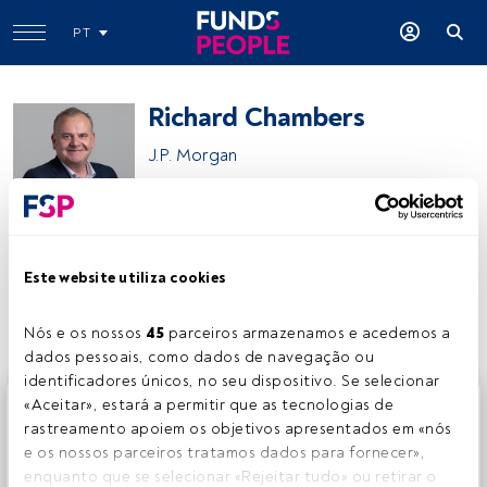
PT
Richard Chambers
J.P. Morgan
J.P. Morgan Asset Management
Este website utiliza cookies
Partilhar:
Nós e os nossos 
45
 parceiros armazenamos e acedemos a 
dados pessoais, como dados de navegação ou 
identificadores únicos, no seu dispositivo. Se selecionar 
Este é um artigo exclusivo para os utilizadores registados
«Aceitar», estará a permitir que as tecnologias de 
da FundsPeople. Se já estiver registado, aceda através do
rastreamento apoiem os objetivos apresentados em «nós 
botão Login. Se ainda não tem conta, convidamo-lo a
e os nossos parceiros tratamos dados para fornecer», 
registar-se e a desfrutar de todo o universo que a
enquanto que se selecionar «Rejeitar tudo» ou retirar o 