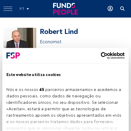
PT
Robert Lind
Economist
Capital Group
Este website utiliza cookies
Partilhar:
Nós e os nossos 
45
 parceiros armazenamos e acedemos a 
dados pessoais, como dados de navegação ou 
identificadores únicos, no seu dispositivo. Se selecionar 
Este é um artigo exclusivo para os utilizadores registados
«Aceitar», estará a permitir que as tecnologias de 
da FundsPeople. Se já estiver registado, aceda através do
rastreamento apoiem os objetivos apresentados em «nós 
botão Login. Se ainda não tem conta, convidamo-lo a
e os nossos parceiros tratamos dados para fornecer», 
registar-se e a desfrutar de todo o universo que a
enquanto que se selecionar «Rejeitar tudo» ou retirar o 