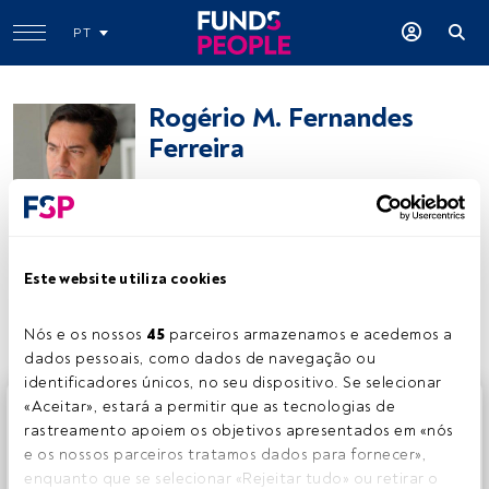
PT
Rogério M. Fernandes
Ferreira
Sócio fundador
RFF Advogados
Este website utiliza cookies
Partilhar:
Nós e os nossos 
45
 parceiros armazenamos e acedemos a 
dados pessoais, como dados de navegação ou 
identificadores únicos, no seu dispositivo. Se selecionar 
Este é um artigo exclusivo para os utilizadores registados
«Aceitar», estará a permitir que as tecnologias de 
da FundsPeople. Se já estiver registado, aceda através do
rastreamento apoiem os objetivos apresentados em «nós 
botão Login. Se ainda não tem conta, convidamo-lo a
e os nossos parceiros tratamos dados para fornecer», 
registar-se e a desfrutar de todo o universo que a
enquanto que se selecionar «Rejeitar tudo» ou retirar o 