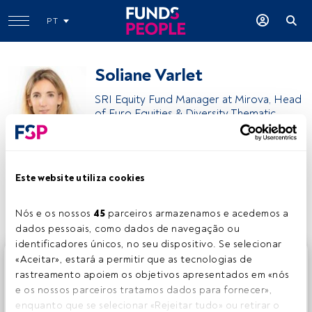
PT
Soliane Varlet
SRI Equity Fund Manager at Mirova, Head
of Euro Equities & Diversity Thematic
Natixis Investment Managers
Este website utiliza cookies
Partilhar:
Nós e os nossos 
45
 parceiros armazenamos e acedemos a 
dados pessoais, como dados de navegação ou 
identificadores únicos, no seu dispositivo. Se selecionar 
Este é um artigo exclusivo para os utilizadores registados
«Aceitar», estará a permitir que as tecnologias de 
da FundsPeople. Se já estiver registado, aceda através do
rastreamento apoiem os objetivos apresentados em «nós 
botão Login. Se ainda não tem conta, convidamo-lo a
e os nossos parceiros tratamos dados para fornecer», 
registar-se e a desfrutar de todo o universo que a
enquanto que se selecionar «Rejeitar tudo» ou retirar o 