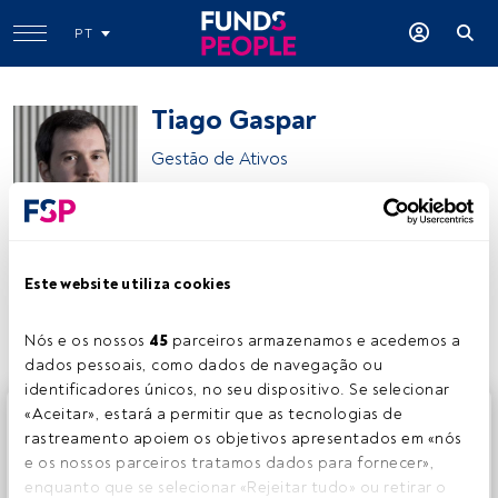
PT
Tiago Gaspar
Gestão de Ativos
Banco Carregosa
Este website utiliza cookies
Partilhar:
Nós e os nossos 
45
 parceiros armazenamos e acedemos a 
dados pessoais, como dados de navegação ou 
identificadores únicos, no seu dispositivo. Se selecionar 
Este é um artigo exclusivo para os utilizadores registados
«Aceitar», estará a permitir que as tecnologias de 
da FundsPeople. Se já estiver registado, aceda através do
rastreamento apoiem os objetivos apresentados em «nós 
botão Login. Se ainda não tem conta, convidamo-lo a
e os nossos parceiros tratamos dados para fornecer», 
registar-se e a desfrutar de todo o universo que a
enquanto que se selecionar «Rejeitar tudo» ou retirar o 