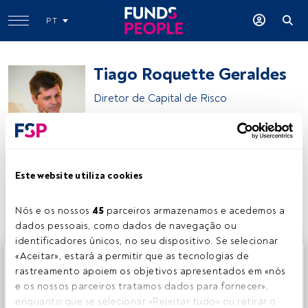
PT
Tiago Roquette Geraldes
Diretor de Capital de Risco
IM Gestão de Ativos
Este website utiliza cookies
Partilhar:
Nós e os nossos 
45
 parceiros armazenamos e acedemos a 
dados pessoais, como dados de navegação ou 
identificadores únicos, no seu dispositivo. Se selecionar 
Este é um artigo exclusivo para os utilizadores registados
«Aceitar», estará a permitir que as tecnologias de 
da FundsPeople. Se já estiver registado, aceda através do
rastreamento apoiem os objetivos apresentados em «nós 
botão Login. Se ainda não tem conta, convidamo-lo a
e os nossos parceiros tratamos dados para fornecer», 
registar-se e a desfrutar de todo o universo que a
enquanto que se selecionar «Rejeitar tudo» ou retirar o 