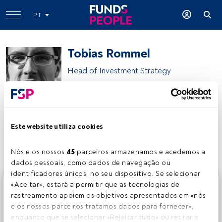
PT
Tobias Rommel
Head of Investment Strategy
DWS
Este website utiliza cookies
Partilhar:
Nós e os nossos 
45
 parceiros armazenamos e acedemos a 
dados pessoais, como dados de navegação ou 
identificadores únicos, no seu dispositivo. Se selecionar 
Este é um artigo exclusivo para os utilizadores registados
«Aceitar», estará a permitir que as tecnologias de 
da FundsPeople. Se já estiver registado, aceda através do
rastreamento apoiem os objetivos apresentados em «nós 
botão Login. Se ainda não tem conta, convidamo-lo a
e os nossos parceiros tratamos dados para fornecer», 
registar-se e a desfrutar de todo o universo que a
enquanto que se selecionar «Rejeitar tudo» ou retirar o 