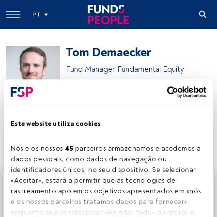
PT
Tom Demaecker
Fund Manager Fundamental Equity
DPAM
Este website utiliza cookies
Partilhar:
Nós e os nossos 
45
 parceiros armazenamos e acedemos a 
dados pessoais, como dados de navegação ou 
identificadores únicos, no seu dispositivo. Se selecionar 
Este é um artigo exclusivo para os utilizadores registados
«Aceitar», estará a permitir que as tecnologias de 
da FundsPeople. Se já estiver registado, aceda através do
rastreamento apoiem os objetivos apresentados em «nós 
botão Login. Se ainda não tem conta, convidamo-lo a
e os nossos parceiros tratamos dados para fornecer», 
registar-se e a desfrutar de todo o universo que a
enquanto que se selecionar «Rejeitar tudo» ou retirar o 