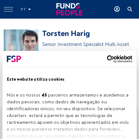
PT
Torsten Harig
Senior Investment Specialist Multi Asset
DWS
Este website utiliza cookies
Partilhar:
Nós e os nossos 
45
 parceiros armazenamos e acedemos a 
dados pessoais, como dados de navegação ou 
identificadores únicos, no seu dispositivo. Se selecionar 
Este é um artigo exclusivo para os utilizadores registados
«Aceitar», estará a permitir que as tecnologias de 
da FundsPeople. Se já estiver registado, aceda através do
rastreamento apoiem os objetivos apresentados em «nós 
botão Login. Se ainda não tem conta, convidamo-lo a
e os nossos parceiros tratamos dados para fornecer», 
registar-se e a desfrutar de todo o universo que a
enquanto que se selecionar «Rejeitar tudo» ou retirar o 