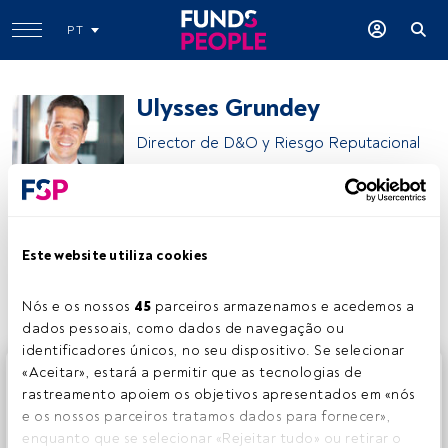
PT
Ulysses Grundey
Director de D&O y Riesgo Reputacional
WTW
Este website utiliza cookies
Partilhar:
Nós e os nossos 
45
 parceiros armazenamos e acedemos a 
dados pessoais, como dados de navegação ou 
identificadores únicos, no seu dispositivo. Se selecionar 
Este é um artigo exclusivo para os utilizadores registados
«Aceitar», estará a permitir que as tecnologias de 
da FundsPeople. Se já estiver registado, aceda através do
rastreamento apoiem os objetivos apresentados em «nós 
botão Login. Se ainda não tem conta, convidamo-lo a
e os nossos parceiros tratamos dados para fornecer», 
registar-se e a desfrutar de todo o universo que a
enquanto que se selecionar «Rejeitar tudo» ou retirar o 