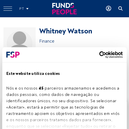
PT
Whitney Watson
Finance
Goldman Sachs Asset Management
Este website utiliza cookies
Partilhar:
Nós e os nossos 
45
 parceiros armazenamos e acedemos a 
dados pessoais, como dados de navegação ou 
identificadores únicos, no seu dispositivo. Se selecionar 
Este é um artigo exclusivo para os utilizadores registados
«Aceitar», estará a permitir que as tecnologias de 
da FundsPeople. Se já estiver registado, aceda através do
rastreamento apoiem os objetivos apresentados em «nós 
botão Login. Se ainda não tem conta, convidamo-lo a
e os nossos parceiros tratamos dados para fornecer», 
registar-se e a desfrutar de todo o universo que a
enquanto que se selecionar «Rejeitar tudo» ou retirar o 